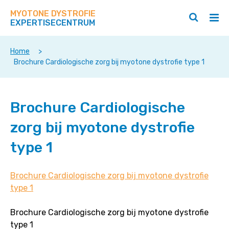
Zoek
Navigeer
op
MYOTONE DYSTROFIE
direct
Zoeken
Hoo
deze
EXPERTISECENTRUM
naar
openen
ope
site
/
/
content
sluiten
slui
Home
>
Brochure Cardiologische zorg bij myotone dystrofie type 1
Brochure Cardiologische
zorg bij myotone dystrofie
type 1
Brochure Cardiologische zorg bij myotone dystrofie
type 1
Brochure Cardiologische zorg bij myotone dystrofie
type 1