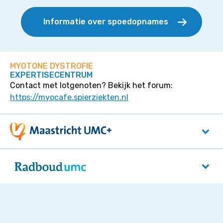
Informatie over spoedopnames
MYOTONE DYSTROFIE
EXPERTISECENTRUM
Contact met lotgenoten? Bekijk het forum:
https://myocafe.spierziekten.nl
Maastricht UMC+
P. Debyelaan 25
6229 HX
Maastricht
Radboudumc
Reinier Postlaan 4