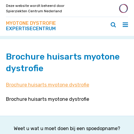
Deze website wordt beheerd door
Spierziekten Centrum Nederland
Zoek
Navigeer
MYOTONE DYSTROFIE
op
Hoo
Zoeken
direct
EXPERTISECENTRUM
deze
Home
>
Brochure huisarts myotone dystrofie
ope
openen
naar
site
/
/
content
slui
sluiten
Brochure huisarts myotone
dystrofie
Brochure huisarts myotone dystrofie
Brochure huisarts myotone dystrofie
Weet u wat u moet doen bij een spoedopname?