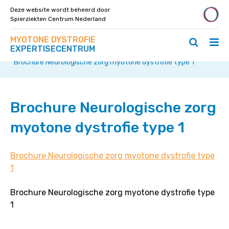
Deze website wordt beheerd door
Spierziekten Centrum Nederland
Zoek
Navigeer
MYOTONE DYSTROFIE
op
Hoo
Zoeken
direct
EXPERTISECENTRUM
deze
Home
>
ope
openen
naar
site
Brochure Neurologische zorg myotone dystrofie type 1
/
/
content
slui
sluiten
Brochure Neurologische zorg
myotone dystrofie type 1
Brochure Neurologische zorg myotone dystrofie type
1
Brochure Neurologische zorg myotone dystrofie type
1