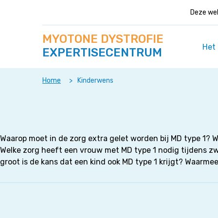
Deze web
Zoek
Navigeer
MYOTONE DYSTROFIE
op
direct
deze
Het
EXPERTISECENTRUM
naar
site
content
Home
>
Kinderwens
Waarop moet in de zorg extra gelet worden bij MD type 1? W
Welke zorg heeft een vrouw met MD type 1 nodig tijdens z
groot is de kans dat een kind ook MD type 1 krijgt? Waarmee