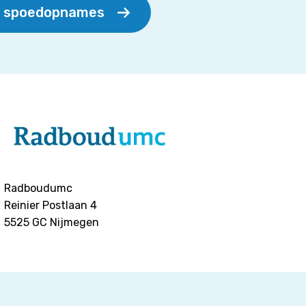
r spoedopnames
Radboudumc
Reinier Postlaan 4
5525 GC
Nijmegen