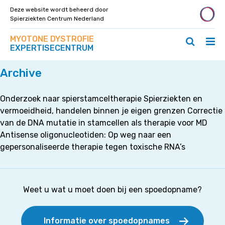
Deze website wordt beheerd door
Spierziekten Centrum Nederland
Zoek
Navigeer
MYOTONE DYSTROFIE
op
Hoo
Zoeken
direct
EXPERTISECENTRUM
deze
Home
>
Onderzoek naar (revalidatie)behandelingen
ope
openen
naar
site
/
/
content
Archive
slui
sluiten
Onderzoek naar spierstamceltherapie Spierziekten en
vermoeidheid, handelen binnen je eigen grenzen Correctie
van de DNA mutatie in stamcellen als therapie voor MD
Antisense oligonucleotiden: Op weg naar een
gepersonaliseerde therapie tegen toxische RNA’s
Weet u wat u moet doen bij een spoedopname?
Informatie over spoedopnames