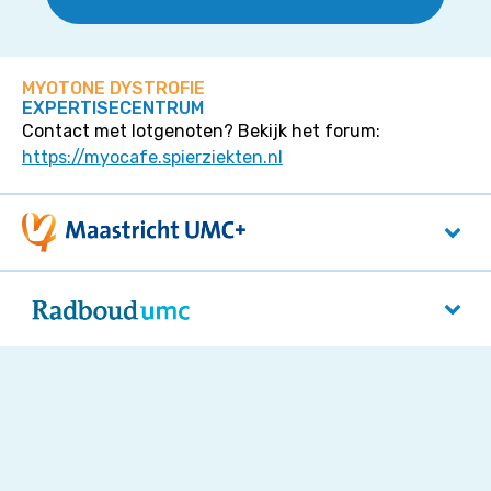
MYOTONE DYSTROFIE
EXPERTISECENTRUM
Contact met lotgenoten? Bekijk het forum:
https://myocafe.spierziekten.nl
Maastricht UMC+
P. Debyelaan 25
6229 HX
Maastricht
Radboudumc
Reinier Postlaan 4
5525 GC
Nijmegen