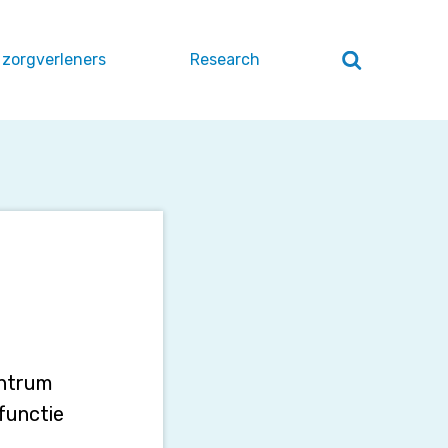
 zorgverleners
Research
Zoeken
openen
/
sluiten
entrum
functie