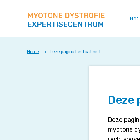
Zoek
Navigeer
op
direct
deze
MYOTONE DYSTROFIE
naar
Het
site
EXPERTISECENTRUM
content
Home
>
Deze pagina bestaat niet
Deze 
Deze pagin
myotone dy
rechtsbove