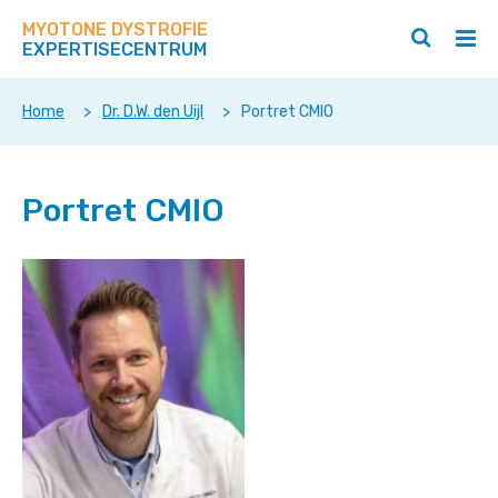
Zoek
Navigeer
op
MYOTONE DYSTROFIE
direct
Zoeken
Hoo
deze
EXPERTISECENTRUM
naar
openen
ope
site
/
/
content
sluiten
slui
Home
>
Dr. D.W. den Uijl
>
Portret CMIO
Portret CMIO