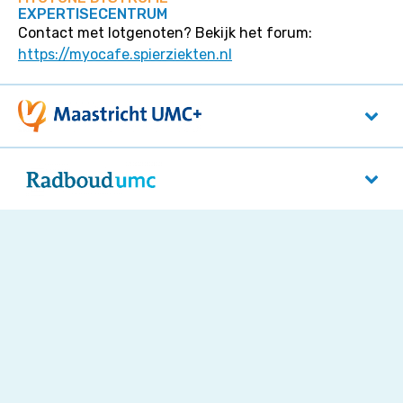
EXPERTISECENTRUM
Contact met lotgenoten? Bekijk het forum:
https://myocafe.spierziekten.nl
Maastricht UMC+
P. Debyelaan 25
6229 HX
Maastricht
Radboudumc
Reinier Postlaan 4
5525 GC
Nijmegen