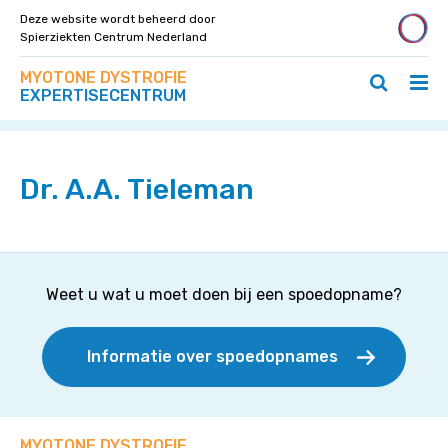
Deze website wordt beheerd door
Spierziekten Centrum Nederland
Zoek
Navigeer
MYOTONE DYSTROFIE
op
Hoo
Zoeken
direct
EXPERTISECENTRUM
deze
Home
>
Specialisten
>
Dr. A.A. Tieleman
ope
openen
naar
site
/
/
content
slui
sluiten
Dr. A.A. Tieleman
Weet u wat u moet doen bij een spoedopname?
Informatie over spoedopnames
MYOTONE DYSTROFIE