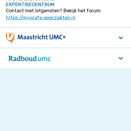
EXPERTISECENTRUM
Contact met lotgenoten? Bekijk het forum:
https://myocafe.spierziekten.nl
Maastricht UMC+
P. Debyelaan 25
6229 HX
Maastricht
Radboudumc
Reinier Postlaan 4
5525 GC
Nijmegen