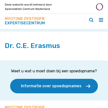
Deze website wordt beheerd door
Spierziekten Centrum Nederland
Zoek
Navigeer
MYOTONE DYSTROFIE
op
Hoo
Zoeken
direct
EXPERTISECENTRUM
deze
Home
>
Specialisten
>
Dr. C.E. Erasmus
ope
openen
naar
site
/
/
content
slui
sluiten
Dr. C.E. Erasmus
Weet u wat u moet doen bij een spoedopname?
Informatie over spoedopnames
MYOTONE DYSTROFIE