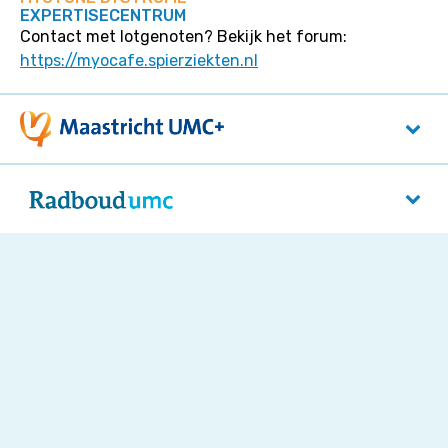
EXPERTISECENTRUM
Contact met lotgenoten? Bekijk het forum:
https://myocafe.spierziekten.nl
Maastricht UMC+
P. Debyelaan 25
6229 HX
Maastricht
Radboudumc
Reinier Postlaan 4
5525 GC
Nijmegen