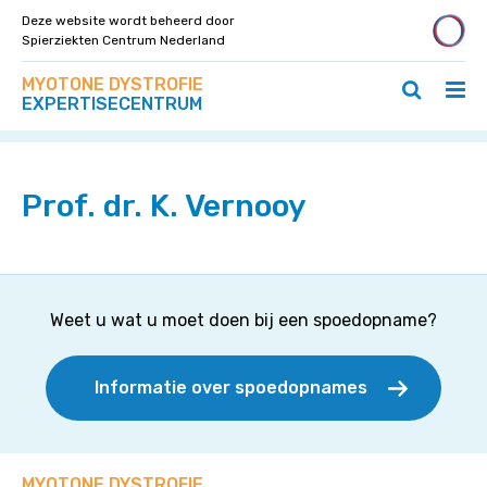
Deze website wordt beheerd door
Spierziekten Centrum Nederland
Zoek
Navigeer
MYOTONE DYSTROFIE
op
Hoo
Zoeken
direct
EXPERTISECENTRUM
deze
Home
>
Specialisten
>
Prof. dr. K. Vernooy
ope
openen
naar
site
/
/
content
slui
sluiten
Prof. dr. K. Vernooy
Weet u wat u moet doen bij een spoedopname?
Informatie over spoedopnames
MYOTONE DYSTROFIE