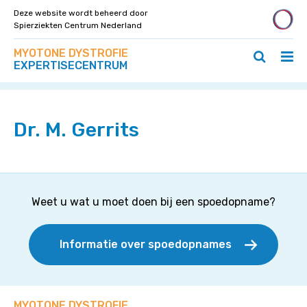
Deze website wordt beheerd door
Spierziekten Centrum Nederland
Zoek
Navigeer
MYOTONE DYSTROFIE
op
Hoo
Zoeken
direct
EXPERTISECENTRUM
deze
Home
>
Specialisten
>
Dr. M. Gerrits
ope
openen
naar
site
/
/
content
slui
sluiten
Dr. M. Gerrits
Weet u wat u moet doen bij een spoedopname?
Informatie over spoedopnames
MYOTONE DYSTROFIE