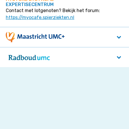
EXPERTISECENTRUM
Contact met lotgenoten? Bekijk het forum:
https://myocafe.spierziekten.nl
Maastricht UMC+
P. Debyelaan 25
6229 HX
Maastricht
Radboudumc
Reinier Postlaan 4
5525 GC
Nijmegen