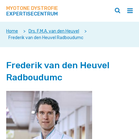
Zoek
Navigeer
op
MYOTONE DYSTROFIE
direct
Zoeken
Hoo
deze
EXPERTISECENTRUM
naar
openen
ope
site
/
/
content
sluiten
slui
Home
>
Drs. F.M.A. van den Heuvel
>
Frederik van den Heuvel Radboudumc
Frederik van den Heuvel
Radboudumc