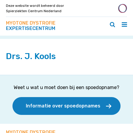
Deze website wordt beheerd door
Spierziekten Centrum Nederland
Zoek
Navigeer
MYOTONE DYSTROFIE
op
Hoo
Zoeken
direct
EXPERTISECENTRUM
deze
Home
>
Specialisten
>
Drs. J. Kools
ope
openen
naar
site
/
/
content
slui
sluiten
Drs. J. Kools
Weet u wat u moet doen bij een spoedopname?
Informatie over spoedopnames
MYOTONE DYSTROFIE