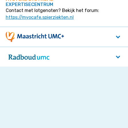
EXPERTISECENTRUM
Contact met lotgenoten? Bekijk het forum:
https://myocafe.spierziekten.nl
Maastricht UMC+
P. Debyelaan 25
6229 HX
Maastricht
Radboudumc
Reinier Postlaan 4
5525 GC
Nijmegen