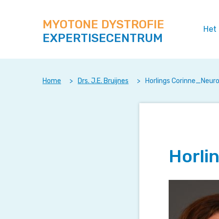
Zoek
Navigeer
op
direct
deze
MYOTONE DYSTROFIE
naar
Het
site
EXPERTISECENTRUM
content
Home
>
Drs. J.E. Bruijnes
>
Horlings Corinne_Neuro
Horli