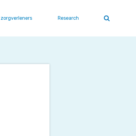
 zorgverleners
Research
Zoeken
openen
/
sluiten