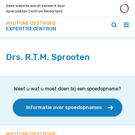
Deze website wordt beheerd door
Spierziekten Centrum Nederland
Zoek
Navigeer
MYOTONE DYSTROFIE
op
Hoo
Zoeken
direct
EXPERTISECENTRUM
deze
Home
>
Specialisten
>
Drs. R.T.M. Sprooten
ope
openen
naar
site
/
/
content
slui
sluiten
Drs. R.T.M. Sprooten
Weet u wat u moet doen bij een spoedopname?
Informatie over spoedopnames
MYOTONE DYSTROFIE