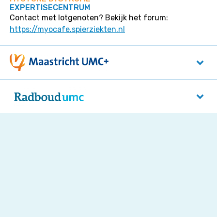
EXPERTISECENTRUM
Contact met lotgenoten? Bekijk het forum:
https://myocafe.spierziekten.nl
Maastricht UMC+
P. Debyelaan 25
6229 HX
Maastricht
Radboudumc
Reinier Postlaan 4
5525 GC
Nijmegen