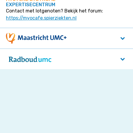
EXPERTISECENTRUM
Contact met lotgenoten? Bekijk het forum:
https://myocafe.spierziekten.nl
Maastricht UMC+
P. Debyelaan 25
6229 HX
Maastricht
Radboudumc
Reinier Postlaan 4
5525 GC
Nijmegen