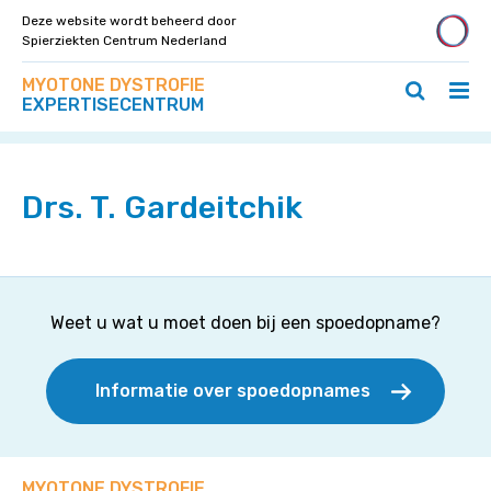
Deze website wordt beheerd door
Spierziekten Centrum Nederland
Zoek
Navigeer
MYOTONE DYSTROFIE
op
Hoo
Zoeken
direct
EXPERTISECENTRUM
deze
Home
>
Specialisten
>
Drs. T. Gardeitchik
ope
openen
naar
site
/
/
content
slui
sluiten
Drs. T. Gardeitchik
Weet u wat u moet doen bij een spoedopname?
Informatie over spoedopnames
MYOTONE DYSTROFIE