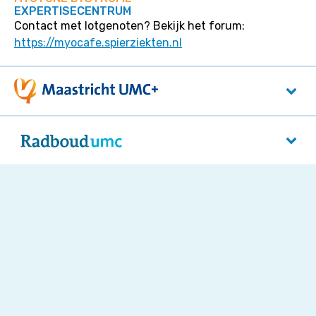
EXPERTISECENTRUM
Contact met lotgenoten? Bekijk het forum:
https://myocafe.spierziekten.nl
Maastricht UMC+
P. Debyelaan 25
6229 HX
Maastricht
Radboudumc
Reinier Postlaan 4
5525 GC
Nijmegen