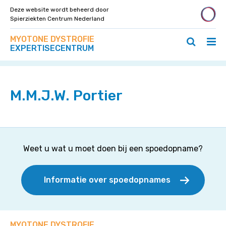
Deze website wordt beheerd door
Spierziekten Centrum Nederland
Zoek
Navigeer
MYOTONE DYSTROFIE
op
Hoo
Zoeken
direct
EXPERTISECENTRUM
deze
Home
>
Specialisten
>
M.M.J.W. Portier
ope
openen
naar
site
/
/
content
slui
sluiten
M.M.J.W. Portier
Weet u wat u moet doen bij een spoedopname?
Informatie over spoedopnames
MYOTONE DYSTROFIE