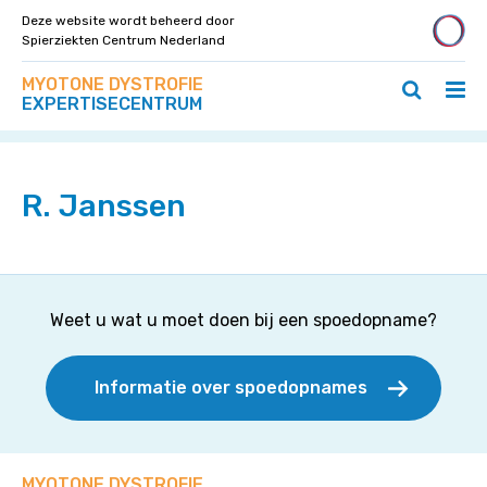
Deze website wordt beheerd door
Spierziekten Centrum Nederland
Zoek
Navigeer
MYOTONE DYSTROFIE
op
Hoo
Zoeken
direct
EXPERTISECENTRUM
deze
Home
>
Specialisten
>
R. Janssen
ope
openen
naar
site
/
/
content
slui
sluiten
R. Janssen
Weet u wat u moet doen bij een spoedopname?
Informatie over spoedopnames
MYOTONE DYSTROFIE