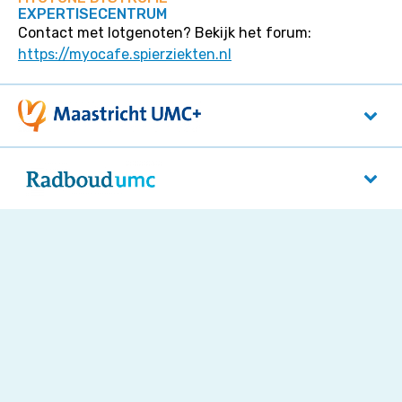
EXPERTISECENTRUM
Contact met lotgenoten? Bekijk het forum:
https://myocafe.spierziekten.nl
Maastricht UMC+
P. Debyelaan 25
6229 HX
Maastricht
Radboudumc
Reinier Postlaan 4
5525 GC
Nijmegen