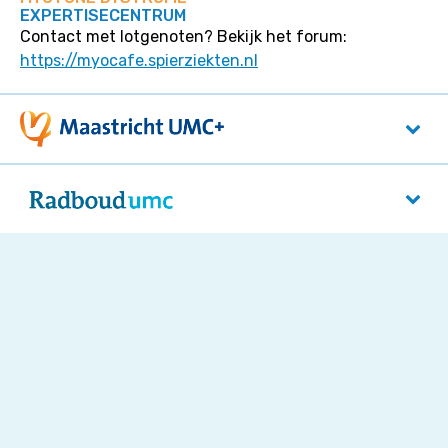
EXPERTISECENTRUM
Contact met lotgenoten? Bekijk het forum:
https://myocafe.spierziekten.nl
Maastricht UMC+
P. Debyelaan 25
6229 HX
Maastricht
Radboudumc
Reinier Postlaan 4
5525 GC
Nijmegen