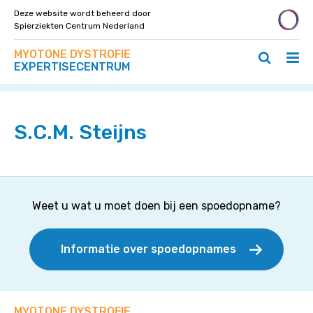
Deze website wordt beheerd door
Spierziekten Centrum Nederland
Zoek
Navigeer
MYOTONE DYSTROFIE
op
Hoo
Zoeken
direct
EXPERTISECENTRUM
deze
Home
>
Specialisten
>
S.C.M. Steijns
ope
openen
naar
site
/
/
content
slui
sluiten
S.C.M. Steijns
Weet u wat u moet doen bij een spoedopname?
Informatie over spoedopnames
MYOTONE DYSTROFIE