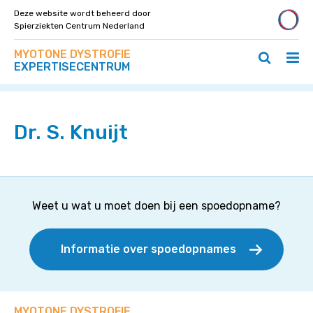
Deze website wordt beheerd door
Spierziekten Centrum Nederland
Zoek
Navigeer
MYOTONE DYSTROFIE
op
Hoo
Zoeken
direct
EXPERTISECENTRUM
deze
Home
>
Specialisten
>
Dr. S. Knuijt
ope
openen
naar
site
/
/
content
slui
sluiten
Dr. S. Knuijt
Weet u wat u moet doen bij een spoedopname?
Informatie over spoedopnames
MYOTONE DYSTROFIE