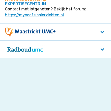
EXPERTISECENTRUM
Contact met lotgenoten? Bekijk het forum:
https://myocafe.spierziekten.nl
Maastricht UMC+
P. Debyelaan 25
6229 HX
Maastricht
Radboudumc
Reinier Postlaan 4
5525 GC
Nijmegen