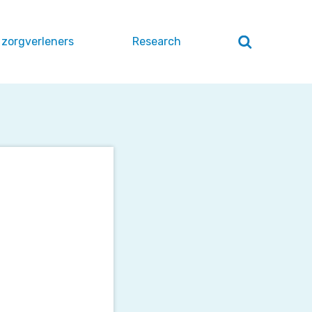
 zorgverleners
Research
Zoeken
openen
/
sluiten