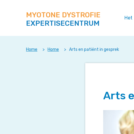
Zoek
Navigeer
op
direct
deze
MYOTONE DYSTROFIE
naar
Het
site
EXPERTISECENTRUM
content
Home
>
Home
>
Arts en patiënt in gesprek
Arts 