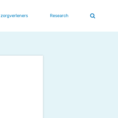
 zorgverleners
Research
Zoeken
openen
/
sluiten