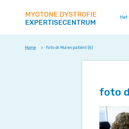
Zoek
Navigeer
op
direct
deze
MYOTONE DYSTROFIE
naar
Het
site
EXPERTISECENTRUM
content
Home
>
foto dr. Mul en patiënt (6)
foto d