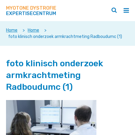
Zoek
Navigeer
op
MYOTONE DYSTROFIE
direct
Zoeken
Hoo
deze
EXPERTISECENTRUM
naar
openen
ope
site
/
/
content
sluiten
slui
Home
>
Home
>
foto klinisch onderzoek armkrachtmeting Radboudumc (1)
foto klinisch onderzoek
armkrachtmeting
Radboudumc (1)