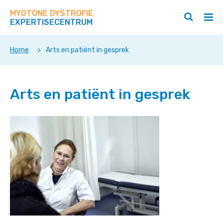
Zoek
Navigeer
op
MYOTONE DYSTROFIE
direct
Zoeken
Hoo
deze
EXPERTISECENTRUM
naar
openen
ope
site
/
/
content
sluiten
slui
Home
>
Arts en patiënt in gesprek
Arts en patiënt in gesprek