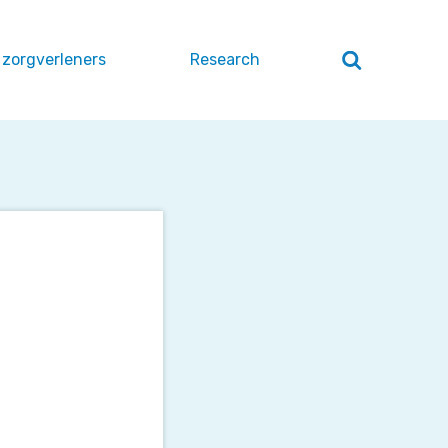
 zorgverleners
Research
Zoeken
openen
/
sluiten