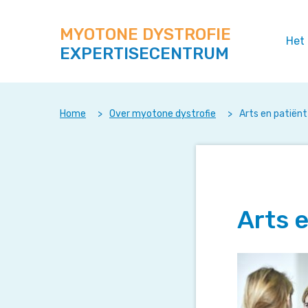
Zoek
Navigeer
op
direct
deze
MYOTONE DYSTROFIE
naar
Het
site
EXPERTISECENTRUM
content
Home
>
Over myotone dystrofie
>
Arts en patiënt
Arts 