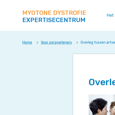
Zoek
Navigeer
op
direct
deze
MYOTONE DYSTROFIE
naar
Het
site
EXPERTISECENTRUM
content
Home
>
Voor zorgverleners
>
Overleg tussen arts
Overl