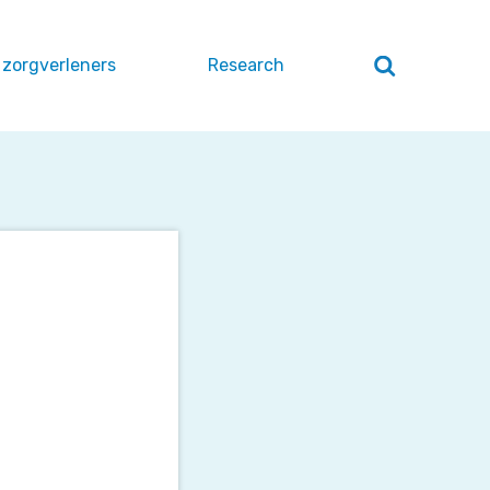
 zorgverleners
Research
Zoeken
openen
/
sluiten