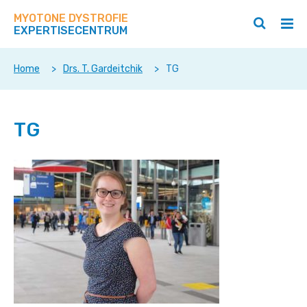
Zoek
Navigeer
op
MYOTONE DYSTROFIE
direct
Zoeken
Hoo
deze
EXPERTISECENTRUM
naar
openen
ope
site
/
/
content
sluiten
slui
Home
>
Drs. T. Gardeitchik
>
TG
TG