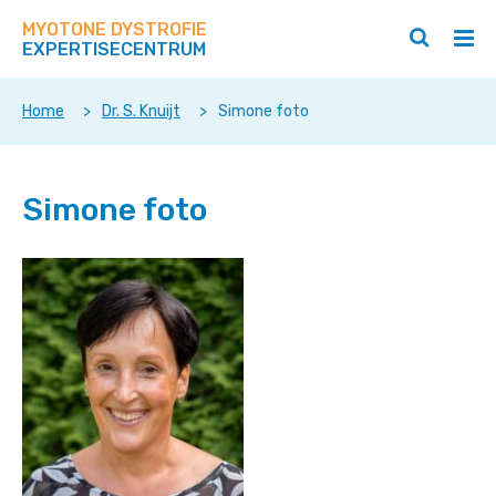
Zoek
Navigeer
op
MYOTONE DYSTROFIE
direct
Zoeken
Hoo
deze
EXPERTISECENTRUM
naar
openen
ope
site
/
/
content
sluiten
slui
Home
>
Dr. S. Knuijt
>
Simone foto
Simone foto