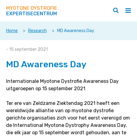
Zoek
Navigeer
op
MYOTONE DYSTROFIE
direct
Zoeken
Hoo
deze
EXPERTISECENTRUM
naar
openen
ope
site
/
/
content
sluiten
slui
Home
>
Research
>
MD Awareness Day
MD
- 15 september 2021
Awareness
MD Awareness Day
Day
Internationale Myotone Dystrofie Awareness Day
uitgeroepen op 15 september 2021
Ter ere van Zeldzame Ziektendag 2021 heeft een
wereldwijde alliantie van op myotone dystrofie
gerichte organisaties zich voor het eerst verenigd om
de International Myotone Dystrophy Awareness Day,
die elk jaar op 15 september wordt gehouden, aan te