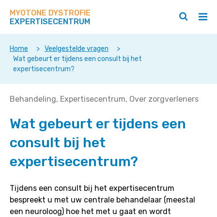
Zoek
Navigeer
op
MYOTONE DYSTROFIE
direct
Zoeken
Hoo
deze
EXPERTISECENTRUM
naar
openen
ope
site
/
/
content
sluiten
slui
Home
>
Veelgestelde vragen
>
Wat gebeurt er tijdens een consult bij het
expertisecentrum?
Wat
Behandeling
Expertisecentrum
Over zorgverleners
gebeurt
Wat gebeurt er tijdens een
er
tijdens
consult bij het
een
consult
expertisecentrum?
bij
het
Tijdens een consult bij het expertisecentrum
expertisecentrum?
bespreekt u met uw centrale behandelaar (meestal
een neuroloog) hoe het met u gaat en wordt