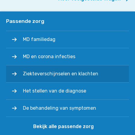
en/of
ouders
van
Passende zorg
iemand
met
MD familiedag
MD
type
MD en corona infecties
1?
Ziekteverschijnselen en klachten
Het stellen van de diagnose
De behandeling van symptomen
Bekijk alle passende zorg