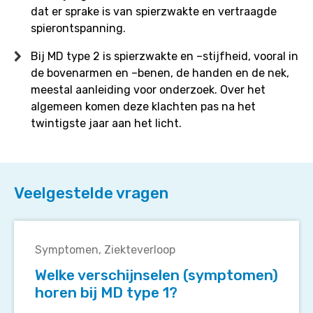
dat er sprake is van spierzwakte en vertraagde
spierontspanning.
Bij MD type 2 is spierzwakte en –stijfheid, vooral in
de bovenarmen en –benen, de handen en de nek,
meestal aanleiding voor onderzoek. Over het
algemeen komen deze klachten pas na het
twintigste jaar aan het licht.
Veelgestelde vragen
Welke
verschijnselen
Symptomen
Ziekteverloop
(symptomen)
Welke verschijnselen (symptomen)
horen
horen bij MD type 1?
bij
MD