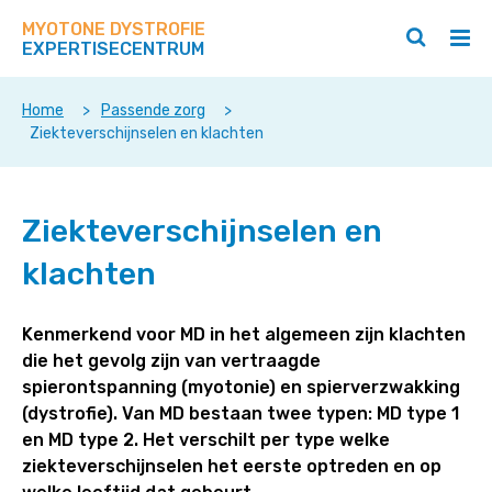
Zoek
Navigeer
op
MYOTONE DYSTROFIE
direct
Zoeken
Hoo
deze
EXPERTISECENTRUM
naar
openen
ope
site
/
/
content
sluiten
slui
Home
>
Passende zorg
>
Ziekteverschijnselen en klachten
Ziekteverschijnselen
Ziekteverschijnselen en
en
klachten
klachten
Kenmerkend voor MD in het algemeen zijn klachten
die het gevolg zijn van vertraagde
spierontspanning (myotonie) en spierverzwakking
(dystrofie). Van MD bestaan twee typen: MD type 1
en MD type 2. Het verschilt per type welke
ziekteverschijnselen het eerste optreden en op