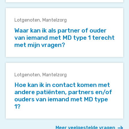
Waar
kan
Lotgenoten
Mantelzorg
ik
Waar kan ik als partner of ouder
als
van iemand met MD type 1 terecht
partner
met mijn vragen?
of
ouder
van
Hoe
iemand
kan
met
Lotgenoten
Mantelzorg
ik
MD
Hoe kan ik in contact komen met
in
type
andere patiënten, partners en/of
contact
1
ouders van iemand met MD type
komen
terecht
1?
met
met
andere
mijn
patiënten,
vragen?
Meer veelgestelde vragen
partners