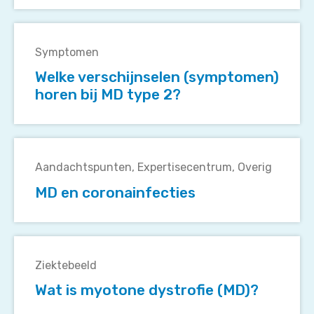
type
Welke
1?
verschijnselen
Symptomen
(symptomen)
Welke verschijnselen (symptomen)
horen
horen bij MD type 2?
bij
MD
type
MD
2?
en
Aandachtspunten
Expertisecentrum
Overig
coronainfecties
MD en coronainfecties
Wat
is
Ziektebeeld
myotone
Wat is myotone dystrofie (MD)?
dystrofie
(MD)?