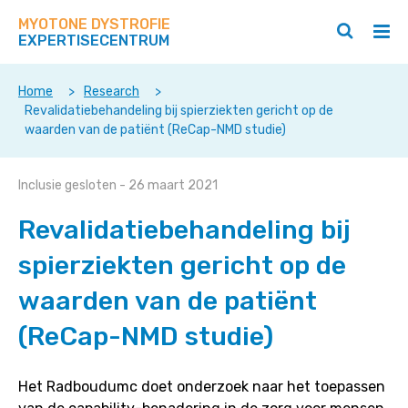
Zoek
Navigeer
op
MYOTONE DYSTROFIE
direct
Zoeken
Hoo
deze
EXPERTISECENTRUM
naar
openen
ope
site
/
/
content
sluiten
slui
Home
>
Research
>
Revalidatiebehandeling bij spierziekten gericht op de
waarden van de patiënt (ReCap-NMD studie)
Revalidatiebehandeling
Inclusie gesloten
- 26 maart 2021
bij
Revalidatiebehandeling bij
spierziekten
gericht
spierziekten gericht op de
op
waarden van de patiënt
de
waarden
(ReCap-NMD studie)
van
de
patiënt
Het Radboudumc doet onderzoek naar het toepassen
(ReCap-