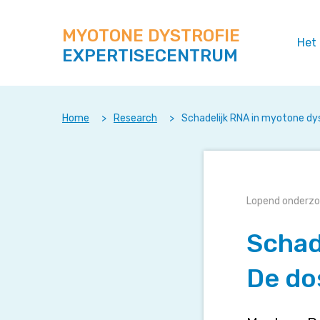
Zoek
Navigeer
op
direct
deze
MYOTONE DYSTROFIE
naar
Het
site
EXPERTISECENTRUM
content
Home
>
Research
>
Schadelijk RNA in myotone dys
Schadelijk
Lopend onderz
RNA
Schad
in
myotone
dystrofie:
De do
De
dosis