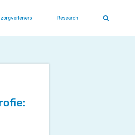
 zorgverleners
Research
Zoeken
openen
/
sluiten
ofie: