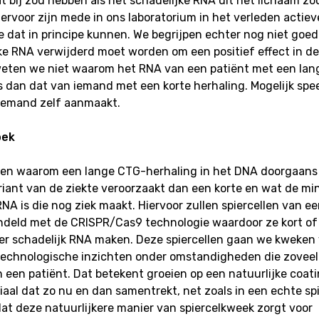
at bij zou hebben als het schadelijke RNA uit het lichaam z
iervoor zijn mede in ons laboratorium in het verleden actiev
e dat in principe kunnen. We begrijpen echter nog niet goe
ke RNA verwijderd moet worden om een positief effect in de
weten we niet waarom het RNA van een patiënt met een lan
is dan dat van iemand met een korte herhaling. Mogelijk spe
iemand zelf aanmaakt.
oek
ten waarom een lange CTG-herhaling in het DNA doorgaans
riant van de ziekte veroorzaakt dan een korte en wat de mi
NA is die nog ziek maakt. Hiervoor zullen spiercellen van ee
deld met de CRISPR/Cas9 technologie waardoor ze kort of 
er schadelijk RNA maken. Deze spiercellen gaan we kweken
technologische inzichten onder omstandigheden die zoveel
 in een patiënt. Dat betekent groeien op een natuurlijke coat
riaal dat zo nu en dan samentrekt, net zoals in een echte sp
t deze natuurlijkere manier van spiercelkweek zorgt voor