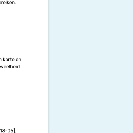
reiken.
n korte en
eveelheid
R18-06].