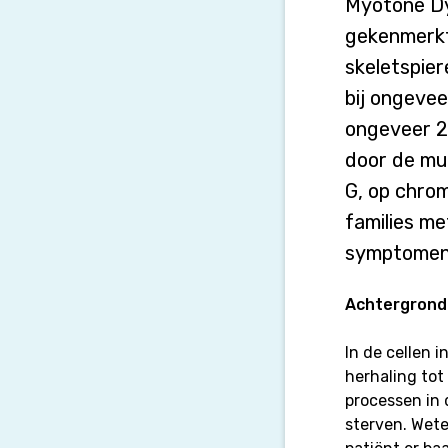
bepaalt
Myotone Dys
de
gekenmerkt
schade?
skeletspier
bij ongevee
ongeveer 2
door de mu
G, op chro
families m
symptomen 
Achtergrond
In de cellen 
herhaling tot
processen in 
sterven. Wete