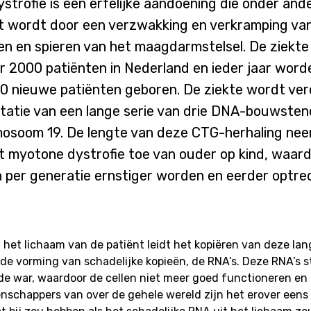
trofie is een erfelijke aandoening die onder and
 wordt door een verzwakking en verkramping va
en en spieren van het maagdarmstelsel. De ziekte
r 2000 patiënten in Nederland en ieder jaar word
0 nieuwe patiënten geboren. De ziekte wordt ve
tatie van een lange serie van drie DNA-bouwstene
mosoom 19. De lengte van deze CTG-herhaling nee
et myotone dystrofie toe van ouder op kind, waar
per generatie ernstiger worden en eerder optre
in het lichaam van de patiënt leidt het kopiëren van deze la
 de vorming van schadelijke kopieën, de RNA’s. Deze RNA’s 
de war, waardoor de cellen niet meer goed functioneren en
nschappers van over de gehele wereld zijn het erover eens