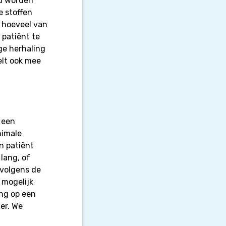
ou worden
e stoffen
d hoeveel van
 patiënt te
ge herhaling
elt ook mee
 een
nimale
n patiënt
lang, of
 volgens de
 mogelijk
ing op een
ier. We