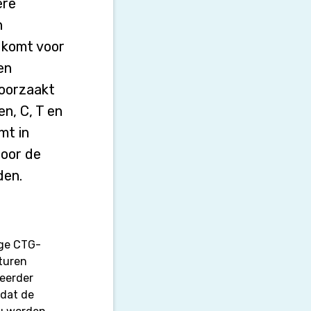
ere
n
 komt voor
en
roorzaakt
n, C, T en
mt in
door de
den.
nge CTG-
sturen
 eerder
 dat de