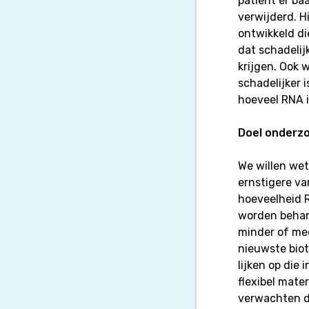
patiënt er ba
verwijderd. H
ontwikkeld di
dat schadelij
krijgen. Ook 
schadelijker 
hoeveel RNA 
Doel onderz
We willen we
ernstigere va
hoeveelheid R
worden behan
minder of me
nieuwste bio
lijken op die
flexibel mate
verwachten da