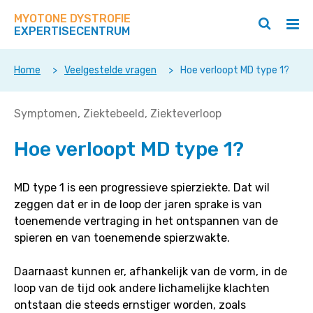
Zoek
Navigeer
op
MYOTONE DYSTROFIE
direct
Zoeken
Hoo
deze
EXPERTISECENTRUM
naar
openen
ope
site
/
/
content
sluiten
slui
Home
>
Veelgestelde vragen
>
Hoe verloopt MD type 1?
Hoe
Symptomen
Ziektebeeld
Ziekteverloop
verloopt
Hoe verloopt MD type 1?
MD
type
1?
MD type 1 is een progressieve spierziekte. Dat wil
zeggen dat er in de loop der jaren sprake is van
toenemende vertraging in het ontspannen van de
spieren en van toenemende spierzwakte.
Daarnaast kunnen er, afhankelijk van de vorm, in de
loop van de tijd ook andere lichamelijke klachten
ontstaan die steeds ernstiger worden, zoals