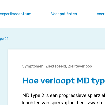
 expertisecentrum
Voor patiënten
Voor
ype 2?
Hoe
Symptomen
Ziektebeeld
Ziekteverloop
verloopt
MD
Hoe verloopt MD typ
type
2?
MD type 2 is een progressieve spierzie
klachten van spierstijfheid en -zwakte