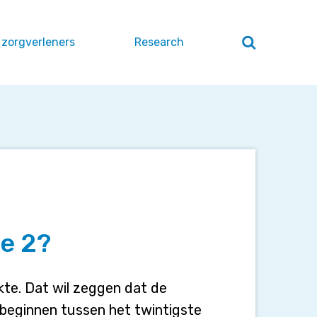
 zorgverleners
Research
Zoeken
openen
/
sluiten
e 2?
kte. Dat wil zeggen dat de
 beginnen tussen het twintigste