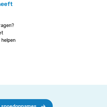
heeft
vragen?
et
j helpen
r spoedopnames