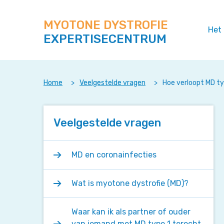
Zoek
Navigeer
op
direct
deze
MYOTONE DYSTROFIE
naar
Het
site
EXPERTISECENTRUM
content
Home
>
Veelgestelde vragen
>
Hoe verloopt MD t
Veelgestelde vragen
MD en coronainfecties
Wat is myotone dystrofie (MD)?
Waar kan ik als partner of ouder
van iemand met MD type 1 terecht