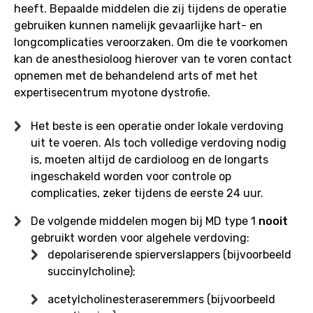
heeft. Bepaalde middelen die zij tijdens de operatie
een
gebruiken kunnen namelijk gevaarlijke hart- en
operatie
longcomplicaties veroorzaken. Om die te voorkomen
moet
kan de anesthesioloog hierover van te voren contact
ondergaan?
opnemen met de behandelend arts of met het
expertisecentrum myotone dystrofie.
Het beste is een operatie onder lokale verdoving
uit te voeren. Als toch volledige verdoving nodig
is, moeten altijd de cardioloog en de longarts
ingeschakeld worden voor controle op
complicaties, zeker tijdens de eerste 24 uur.
De volgende middelen mogen bij MD type 1
nooit
gebruikt worden voor algehele verdoving:
depolariserende spierverslappers (bijvoorbeeld
succinylcholine);
acetylcholinesteraseremmers (bijvoorbeeld