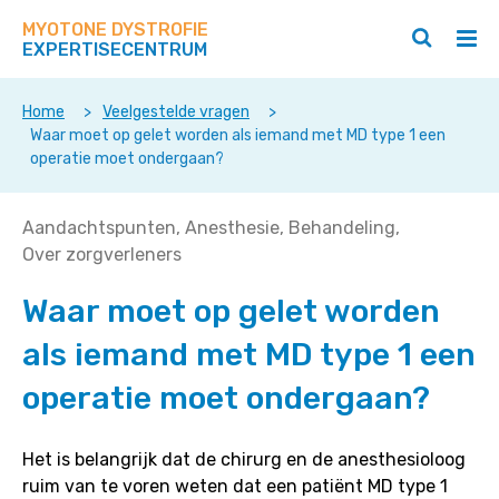
Zoek
Navigeer
op
MYOTONE DYSTROFIE
direct
Zoeken
Hoo
deze
EXPERTISECENTRUM
naar
openen
ope
site
/
/
content
sluiten
slui
Home
>
Veelgestelde vragen
>
Waar moet op gelet worden als iemand met MD type 1 een
operatie moet ondergaan?
Waar
Aandachtspunten
Anesthesie
Behandeling
moet
Over zorgverleners
op
Waar moet op gelet worden
gelet
worden
als iemand met MD type 1 een
als
iemand
operatie moet ondergaan?
met
MD
Het is belangrijk dat de chirurg en de anesthesioloog
type
ruim van te voren weten dat een patiënt MD type 1
1