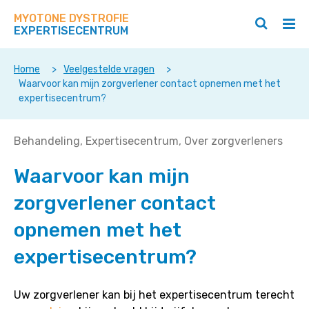
Zoek
Navigeer
op
MYOTONE DYSTROFIE
direct
Zoeken
Hoo
deze
EXPERTISECENTRUM
naar
openen
ope
site
/
/
content
sluiten
slui
Home
>
Veelgestelde vragen
>
Waarvoor kan mijn zorgverlener contact opnemen met het
expertisecentrum?
Waarvoor
Behandeling
Expertisecentrum
Over zorgverleners
kan
Waarvoor kan mijn
mijn
zorgverlener
zorgverlener contact
contact
opnemen
opnemen met het
met
expertisecentrum?
het
expertisecentrum?
Uw zorgverlener kan bij het expertisecentrum terecht