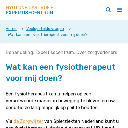
Zoek
Navigeer
op
MYOTONE DYSTROFIE
direct
Zoeken
Hoo
deze
EXPERTISECENTRUM
naar
openen
ope
site
/
/
content
sluiten
slui
Home
>
Veelgestelde vragen
>
Wat kan een fysiotherapeut voor mij doen?
Wat
Behandeling
Expertisecentrum
Over zorgverleners
kan
Wat kan een fysiotherapeut
een
fysiotherapeut
voor mij doen?
voor
mij
doen?
Een fysiotherapeut kan u helpen op een
verantwoorde manier in beweging te blijven en uw
conditie zo lang mogelijk op peil te houden.
Via
de Zorgwijzer
van Spierziekten Nederland kunt u