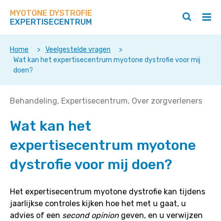
Zoek
Navigeer
op
MYOTONE DYSTROFIE
direct
Zoeken
Hoo
deze
EXPERTISECENTRUM
naar
openen
ope
site
/
/
content
sluiten
slui
Home
>
Veelgestelde vragen
>
Wat kan het expertisecentrum myotone dystrofie voor mij
doen?
Wat
Behandeling
Expertisecentrum
Over zorgverleners
kan
Wat kan het
het
expertisecentrum
expertisecentrum myotone
myotone
dystrofie
dystrofie voor mij doen?
voor
mij
Het expertisecentrum myotone dystrofie kan tijdens
doen?
jaarlijkse controles kijken hoe het met u gaat, u
advies of een
second opinion
geven, en u verwijzen