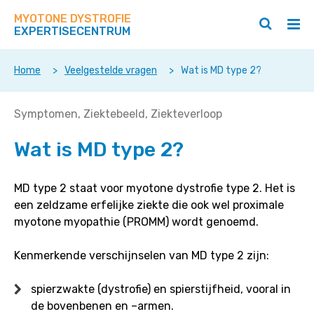
Zoek
Navigeer
op
MYOTONE DYSTROFIE
direct
Zoeken
Hoo
deze
EXPERTISECENTRUM
naar
openen
ope
site
/
/
content
sluiten
slui
Home
>
Veelgestelde vragen
>
Wat is MD type 2?
Wat
Symptomen
Ziektebeeld
Ziekteverloop
is
Wat is MD type 2?
MD
type
2?
MD type 2 staat voor myotone dystrofie type 2. Het is
een zeldzame erfelijke ziekte die ook wel proximale
myotone myopathie (PROMM) wordt genoemd.
Kenmerkende verschijnselen van MD type 2 zijn:
spierzwakte (dystrofie) en spierstijfheid, vooral in
de bovenbenen en –armen.