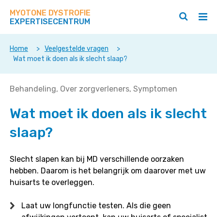
Zoek
Navigeer
op
MYOTONE DYSTROFIE
direct
Zoeken
Hoo
deze
EXPERTISECENTRUM
naar
openen
ope
site
/
/
content
sluiten
slui
Home
>
Veelgestelde vragen
>
Wat moet ik doen als ik slecht slaap?
Wat
Behandeling
Over zorgverleners
Symptomen
moet
Wat moet ik doen als ik slecht
ik
doen
slaap?
als
ik
slecht
Slecht slapen kan bij MD verschillende oorzaken
slaap?
hebben. Daarom is het belangrijk om daarover met uw
huisarts te overleggen.
Laat uw longfunctie testen. Als die geen