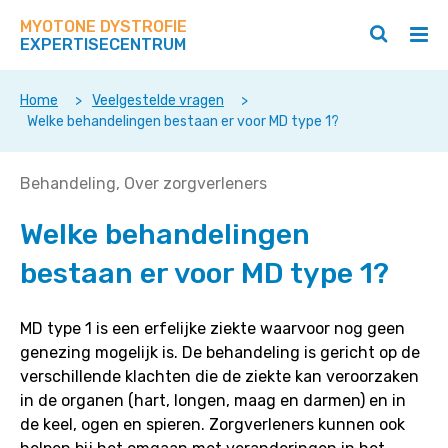
Zoek
Navigeer
op
MYOTONE DYSTROFIE
direct
Zoeken
Hoo
deze
EXPERTISECENTRUM
naar
openen
ope
site
/
/
content
sluiten
slui
Home
>
Veelgestelde vragen
>
Welke behandelingen bestaan er voor MD type 1?
Welke
Behandeling
Over zorgverleners
behandelingen
Welke behandelingen
bestaan
er
bestaan er voor MD type 1?
voor
MD
type
MD type 1 is een erfelijke ziekte waarvoor nog geen
1?
genezing mogelijk is. De behandeling is gericht op de
verschillende klachten die de ziekte kan veroorzaken
in de organen (hart, longen, maag en darmen) en in
de keel, ogen en spieren. Zorgverleners kunnen ook