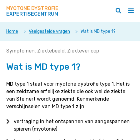
Zoek
Navigeer
op
MYOTONE DYSTROFIE
direct
Zoeken
Hoo
deze
EXPERTISECENTRUM
naar
openen
ope
site
/
/
content
sluiten
slui
Home
>
Veelgestelde vragen
>
Wat is MD type 1?
Wat
Symptomen
Ziektebeeld
Ziekteverloop
is
Wat is MD type 1?
MD
type
1?
MD type 1 staat voor myotone dystrofie type 1. Het is
een zeldzame erfelijke ziekte die ook wel de ziekte
van Steinert wordt genoemd. Kenmerkende
verschijnselen van MD type 1 zijn:
vertraging in het ontspannen van aangespannen
spieren (myotonie)