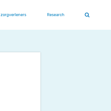
 zorgverleners
Research
Zoeken
openen
/
sluiten