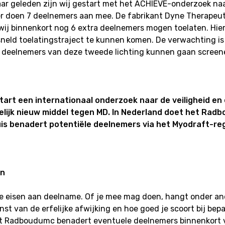
ar geleden zijn wij gestart met het ACHIEVE-onderzoek na
er doen 7 deelnemers aan mee. De fabrikant Dyne Therapeut
 wij binnenkort nog 6 extra deelnemers mogen toelaten. Hi
sneld toelatingstraject te kunnen komen. De verwachting is
e deelnemers van deze tweede lichting kunnen gaan screen
tart een internationaal onderzoek naar de veiligheid en e
lijk nieuw middel tegen MD. In Nederland doet het Rad
is benadert potentiële deelnemers via het Myodraft-reg
en
ge eisen aan deelname. Of je mee mag doen, hangt onder an
rnst van de erfelijke afwijking en hoe goed je scoort bij bep
t Radboudumc benadert eventuele deelnemers binnenkort v