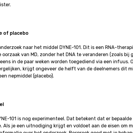
ster.
e of placebo
nderzoek naar het middel DYNE-101. Dit is een RNA-therapie,
ke oorzaak van MD, zonder het DNA te veranderen (zoals bij 
 eens in de paar weken worden toegediend via een infuus. 
ergelijken, krijgt ongeveer de helft van de deelnemers dit m
een nepmiddel (placebo).
el
NE-101 is nog experimenteel. Dat betekent dat er bepaalde ri
 Als je een uitnodiging krijgt en voldoet aan de eisen om m
 informatie over het onderzoek. Bespreek goed met je behan