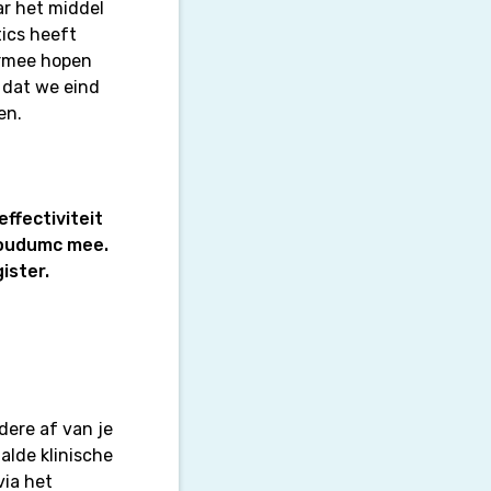
ar het middel
ics heeft
ermee hopen
 dat we eind
en.
ffectiviteit
boudumc mee.
ister.
dere af van je
aalde klinische
ia het