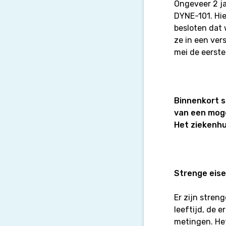
Ongeveer 2 ja
DYNE-101. Hi
besloten dat
ze in een ver
mei de eerst
Binnenkort s
van een moge
Het ziekenhu
Strenge eis
Er zijn stren
leeftijd, de e
metingen. He