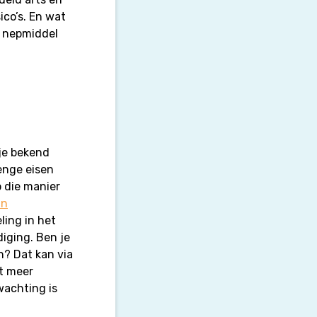
co’s. En wat
t nepmiddel
 je bekend
renge eisen
 die manier
jn
ling in het
iging. Ben je
n? Dat kan via
t meer
wachting is