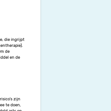
 die ingrijpt
gentherapie).
Om de
iddel en de
sico’s zijn
ee te doen,
deld arts en