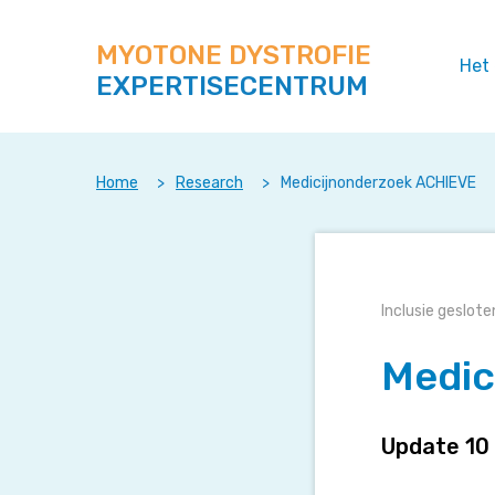
Zoek
Navigeer
op
direct
deze
MYOTONE DYSTROFIE
naar
Het
site
EXPERTISECENTRUM
content
Home
>
Research
>
Medicijnonderzoek ACHIEVE
Medicijnonde
Inclusie geslote
ACHIEVE
Medic
Update 10 