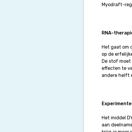
Myodraft-regi
RNA-therapi
Het gaat om o
op de erfelij
De stof moet
effecten te v
andere helft 
Experimente
Het middel DY
aan deelname.
krijg je meer