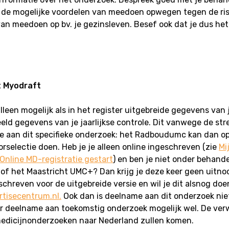
 de mogelijke voordelen van meedoen opwegen tegen de risi
 van meedoen op bv. je gezinsleven. Besef ook dat je dus he
t Myodraft
lleen mogelijk als in het register uitgebreide gegevens van
beeld gegevens van je jaarlijkse controle. Dit vanwege de st
e aan dit specifieke onderzoek: het Radboudumc kan dan op
orselectie doen. Heb je je alleen online ingeschreven (zie
Mi
 Online MD-registratie gestart
) en ben je niet onder behande
f het Maastricht UMC+? Dan krijg je deze keer geen uitnod
schreven voor de uitgebreide versie en wil je dit alsnog doe
isecentrum.nl.
Ook dan is deelname aan dit onderzoek nie
r deelname aan toekomstig onderzoek mogelijk wel. De ver
medicijnonderzoeken naar Nederland zullen komen.