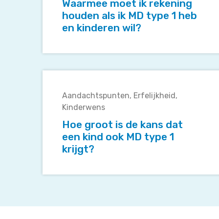
houden
Waarmee moet ik rekening
als
houden als ik MD type 1 heb
ik
en kinderen wil?
MD
type
1
heb
Hoe
en
groot
kinderen
Aandachtspunten
Erfelijkheid
is
wil?
Kinderwens
de
kans
Hoe groot is de kans dat
dat
een kind ook MD type 1
een
krijgt?
kind
ook
MD
type
1
krijgt?