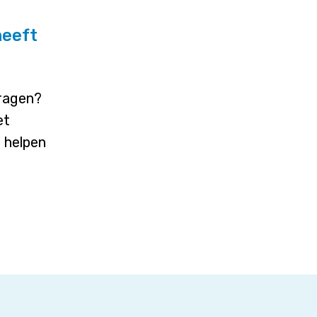
heeft
vragen?
et
j helpen