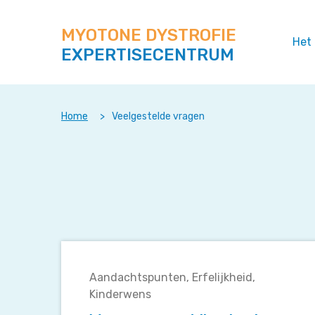
Zoek
Navigeer
op
direct
deze
MYOTONE DYSTROFIE
naar
Het
site
EXPERTISECENTRUM
content
Home
>
Veelgestelde vragen
Waarmee
moet
Aandachtspunten
Erfelijkheid
ik
Kinderwens
rekening