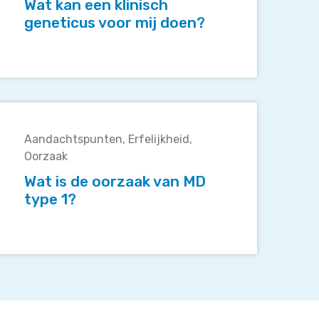
geneticus
Wat kan een klinisch
voor
geneticus voor mij doen?
mij
doen?
Wat
s
Aandachtspunten
Erfelijkheid
de
Oorzaak
oorzaak
van
Wat is de oorzaak van MD
MD
type 1?
type
1?