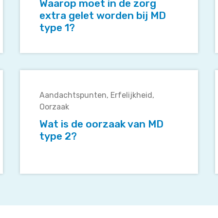
zorg
Waarop moet in de zorg
extra
extra gelet worden bij MD
gelet
type 1?
worden
bij
MD
type
Wat
1?
is
i
Aandachtspunten
Erfelijkheid
de
Oorzaak
oorzaak
van
Wat is de oorzaak van MD
MD
type 2?
type
2?