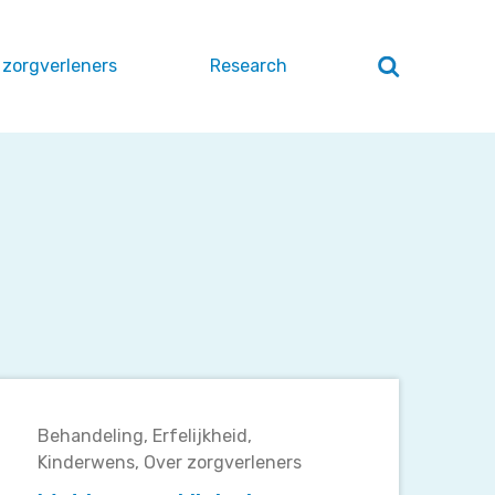
 zorgverleners
Research
Zoeken
openen
/
sluiten
Wat
kan
Behandeling
Erfelijkheid
een
Kinderwens
Over zorgverleners
klinisch