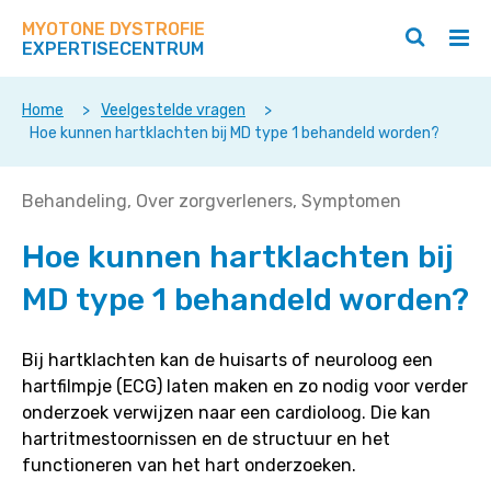
Zoek
Navigeer
op
MYOTONE DYSTROFIE
direct
Zoeken
Hoo
deze
EXPERTISECENTRUM
naar
openen
ope
site
/
/
content
sluiten
slui
Home
>
Veelgestelde vragen
>
Hoe kunnen hartklachten bij MD type 1 behandeld worden?
Hoe
Behandeling
Over zorgverleners
Symptomen
kunnen
Hoe kunnen hartklachten bij
hartklachten
bij
MD type 1 behandeld worden?
MD
type
1
Bij hartklachten kan de huisarts of neuroloog een
behandeld
hartfilmpje (ECG) laten maken en zo nodig voor verder
worden?
onderzoek verwijzen naar een cardioloog. Die kan
hartritmestoornissen en de structuur en het
functioneren van het hart onderzoeken.