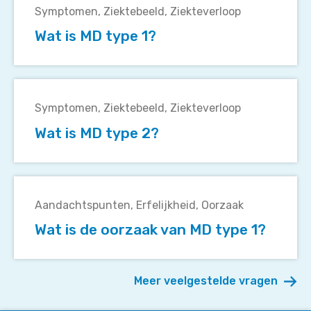
is
Symptomen
Ziektebeeld
Ziekteverloop
MD
Wat is MD type 1?
type
1?
Wat
is
Symptomen
Ziektebeeld
Ziekteverloop
MD
Wat is MD type 2?
type
2?
Wat
is
Aandachtspunten
Erfelijkheid
Oorzaak
de
Wat is de oorzaak van MD type 1?
oorzaak
van
MD
Meer veelgestelde vragen
type
1?