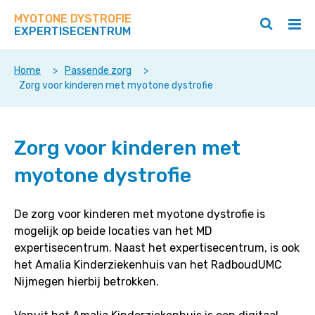
Zoek
Navigeer
op
MYOTONE DYSTROFIE
direct
Zoeken
Hoo
deze
EXPERTISECENTRUM
naar
openen
ope
site
/
/
content
sluiten
slui
Home
>
Passende zorg
>
Zorg voor kinderen met myotone dystrofie
Zorg
Zorg voor kinderen met
voor
kinderen
myotone dystrofie
met
myotone
dystrofie
De zorg voor kinderen met myotone dystrofie is
mogelijk op beide locaties van het MD
expertisecentrum. Naast het expertisecentrum, is ook
het Amalia Kinderziekenhuis van het RadboudUMC
Nijmegen hierbij betrokken.