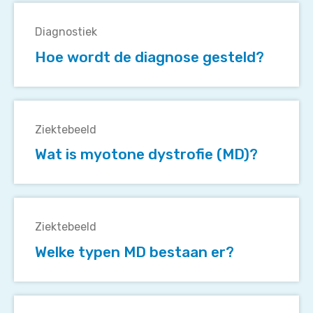
Hoe
wordt
Diagnostiek
de
Hoe wordt de diagnose gesteld?
diagnose
gesteld?
Wat
is
Ziektebeeld
myotone
Wat is myotone dystrofie (MD)?
dystrofie
(MD)?
Welke
typen
Ziektebeeld
MD
Welke typen MD bestaan er?
bestaan
er?
Wat