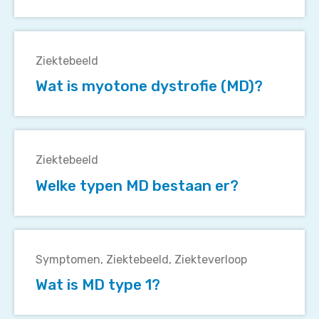
gesteld?
Wat
is
Ziektebeeld
myotone
Wat is myotone dystrofie (MD)?
dystrofie
(MD)?
Welke
typen
Ziektebeeld
MD
Welke typen MD bestaan er?
bestaan
er?
Wat
is
Symptomen
Ziektebeeld
Ziekteverloop
MD
Wat is MD type 1?
type
1?