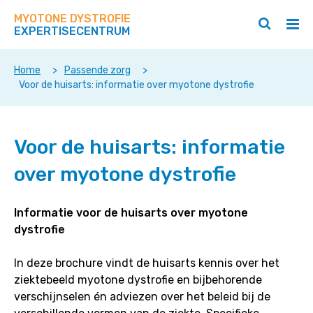
Zoek
Navigeer
op
MYOTONE DYSTROFIE
direct
Zoeken
Hoo
deze
EXPERTISECENTRUM
naar
openen
ope
site
/
/
content
sluiten
slui
Home
>
Passende zorg
>
Voor de huisarts: informatie over myotone dystrofie
Voor
Voor de huisarts: informatie
de
huisarts:
over myotone dystrofie
informatie
over
myotone
Informatie voor de huisarts over myotone
dystrofie
dystrofie
In deze brochure vindt de huisarts kennis over het
ziektebeeld myotone dystrofie en bijbehorende
verschijnselen én adviezen over het beleid bij de