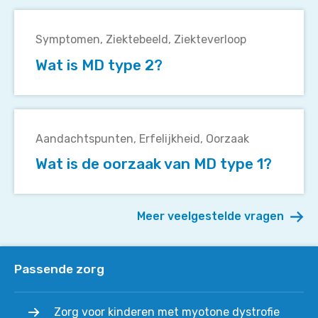
Wat
is
Symptomen
Ziektebeeld
Ziekteverloop
MD
Wat is MD type 2?
type
2?
Wat
is
Aandachtspunten
Erfelijkheid
Oorzaak
de
Wat is de oorzaak van MD type 1?
oorzaak
van
MD
Meer veelgestelde vragen
type
1?
Passende zorg
Zorg voor kinderen met myotone dystrofie