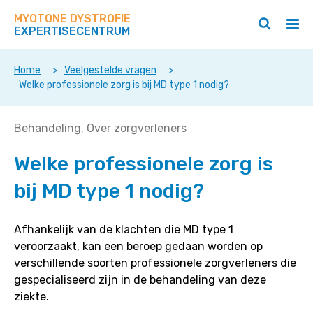
Zoek
Navigeer
op
MYOTONE DYSTROFIE
direct
Zoeken
Hoo
deze
EXPERTISECENTRUM
naar
openen
ope
site
/
/
content
sluiten
slui
Home
>
Veelgestelde vragen
>
Welke professionele zorg is bij MD type 1 nodig?
Welke
Behandeling
Over zorgverleners
professionele
Welke professionele zorg is
zorg
is
bij MD type 1 nodig?
bij
MD
type
Afhankelijk van de klachten die MD type 1
1
veroorzaakt, kan een beroep gedaan worden op
nodig?
verschillende soorten professionele zorgverleners die
gespecialiseerd zijn in de behandeling van deze
ziekte.