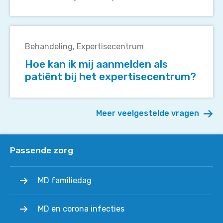
bij
MD
het
type
Hoe
expertisecentrum?
1?
kan
Behandeling
Expertisecentrum
ik
Hoe kan ik mij aanmelden als
mij
patiënt bij het expertisecentrum?
aanmelden
als
patiënt
Meer veelgestelde vragen
bij
het
expertisecentrum?
Passende zorg
MD familiedag
MD en corona infecties