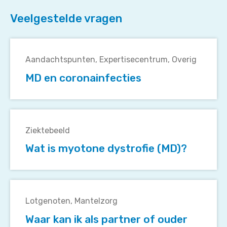
Veelgestelde vragen
MD
en
Aandachtspunten
Expertisecentrum
Overig
coronainfecties
MD en coronainfecties
Wat
is
Ziektebeeld
myotone
Wat is myotone dystrofie (MD)?
dystrofie
(MD)?
Waar
kan
Lotgenoten
Mantelzorg
ik
Waar kan ik als partner of ouder
als