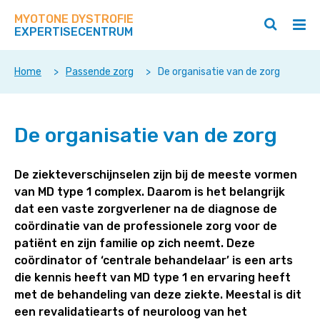
Zoek
Navigeer
op
MYOTONE DYSTROFIE
direct
Zoeken
Hoo
deze
EXPERTISECENTRUM
naar
openen
ope
site
/
/
content
sluiten
slui
Home
>
Passende zorg
>
De organisatie van de zorg
De
De organisatie van de zorg
organisatie
van
de
De ziekteverschijnselen zijn bij de meeste vormen
zorg
van MD type 1 complex. Daarom is het belangrijk
dat een vaste zorgverlener na de diagnose de
coördinatie van de professionele zorg voor de
patiënt en zijn familie op zich neemt. Deze
coördinator of ‘centrale behandelaar’ is een arts
die kennis heeft van MD type 1 en ervaring heeft
met de behandeling van deze ziekte. Meestal is dit
een revalidatiearts of neuroloog van het