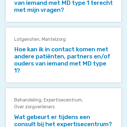
van iemand met MD type 1 terecht
partner
met mijn vragen?
of
ouder
van
Hoe
iemand
kan
met
Lotgenoten
Mantelzorg
ik
MD
Hoe kan ik in contact komen met
in
type
andere patiënten, partners en/of
contact
1
ouders van iemand met MD type
komen
terecht
1?
met
met
andere
mijn
patiënten,
vragen?
Wat
partners
gebeurt
en/of
Behandeling
Expertisecentrum
er
ouders
Over zorgverleners
tijdens
van
Wat gebeurt er tijdens een
een
iemand
consult bij het expertisecentrum?
consult
met